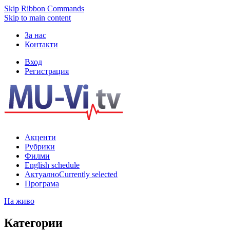
Skip Ribbon Commands
Skip to main content
За нас
Контакти
Вход
Регистрация
Акценти
Рубрики
Филми
English schedule
Актуално
Currently selected
Програма
На живо
Категории