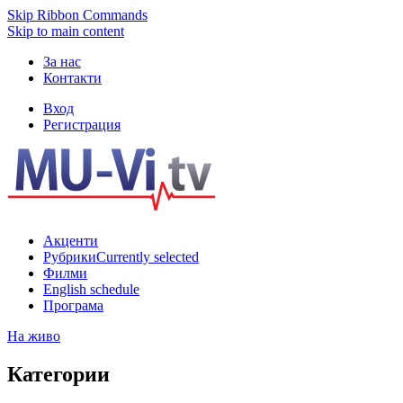
Skip Ribbon Commands
Skip to main content
За нас
Контакти
Вход
Регистрация
Акценти
Рубрики
Currently selected
Филми
English schedule
Програма
На живо
Категории