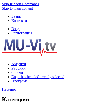
Skip Ribbon Commands
Skip to main content
За нас
Контакти
Вход
Регистрация
Акценти
Рубрики
Филми
English schedule
Currently selected
Програма
На живо
Категории