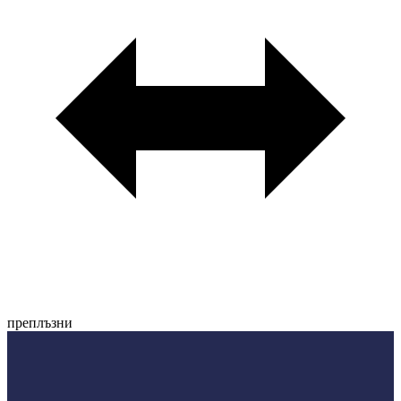
преплъзни