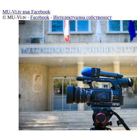
MU-Vi.tv във Facebook
© MU-Vi.tv
·
Facebook
·
Интелектуална собственост