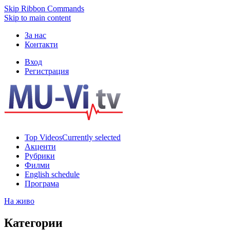
Skip Ribbon Commands
Skip to main content
За нас
Контакти
Вход
Регистрация
Top Videos
Currently selected
Акценти
Рубрики
Филми
English schedule
Програма
На живо
Категории