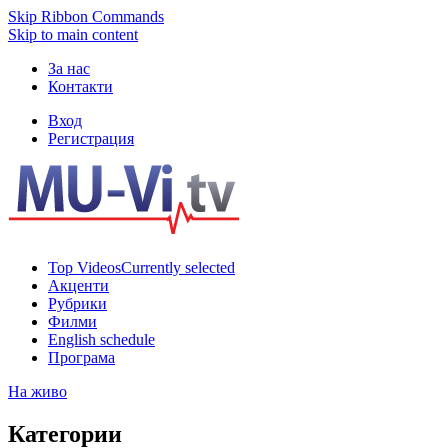
Skip Ribbon Commands
Skip to main content
За нас
Контакти
Вход
Регистрация
Top Videos
Currently selected
Акценти
Рубрики
Филми
English schedule
Програма
На живо
Категории