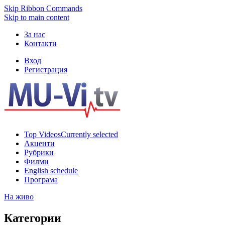
Skip Ribbon Commands
Skip to main content
За нас
Контакти
Вход
Регистрация
Top Videos
Currently selected
Акценти
Рубрики
Филми
English schedule
Програма
На живо
Категории