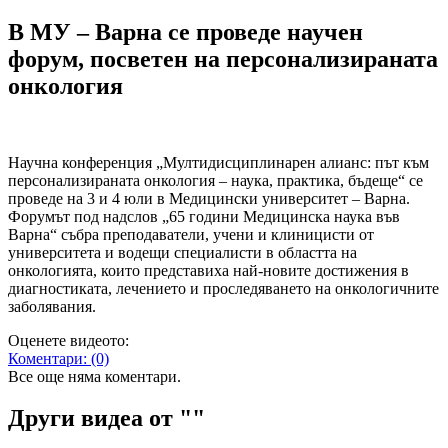
В МУ – Варна се проведе научен
форум, посветен на персонализираната
онкология
Научна конференция „Мултидисциплинарен алианс: път към
персонализираната онкология – наука, практика, бъдеще“ се
проведе на 3 и 4 юли в Медицински университет – Варна.
Форумът под надслов „65 години Медицинска наука във
Варна“ събра преподаватели, учени и клиницисти от
университета и водещи специалисти в областта на
онкологията, които представиха най-новите достижения в
диагностиката, лечението и проследяването на онкологичните
заболявания.
Оценете видеото:
Коментари:
(0)
Все още няма коментари.
Други видеа от "
"