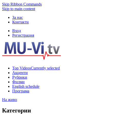
Skip Ribbon Commands
Skip to main content
За нас
Контакти
Вход
Регистрация
Top Videos
Currently selected
Акценти
Рубрики
Филми
English schedule
Програма
На живо
Категории