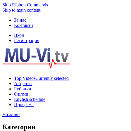
Skip Ribbon Commands
Skip to main content
За нас
Контакти
Вход
Регистрация
Top Videos
Currently selected
Акценти
Рубрики
Филми
English schedule
Програма
На живо
Категории