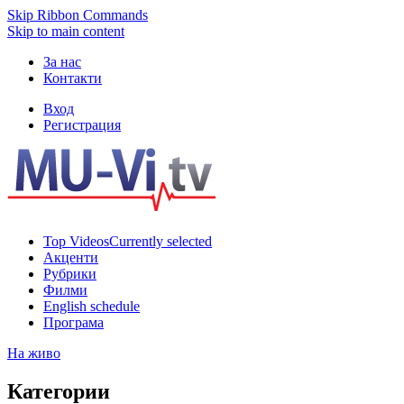
Skip Ribbon Commands
Skip to main content
За нас
Контакти
Вход
Регистрация
Top Videos
Currently selected
Акценти
Рубрики
Филми
English schedule
Програма
На живо
Категории