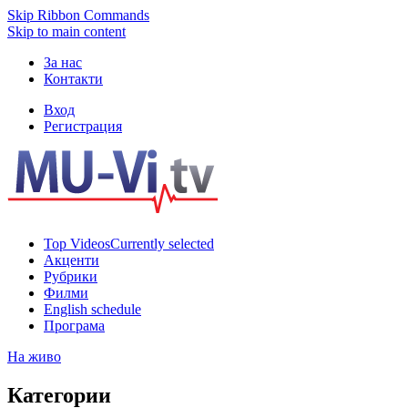
Skip Ribbon Commands
Skip to main content
За нас
Контакти
Вход
Регистрация
Top Videos
Currently selected
Акценти
Рубрики
Филми
English schedule
Програма
На живо
Категории