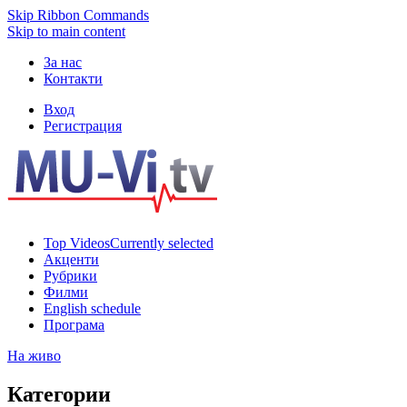
Skip Ribbon Commands
Skip to main content
За нас
Контакти
Вход
Регистрация
Top Videos
Currently selected
Акценти
Рубрики
Филми
English schedule
Програма
На живо
Категории