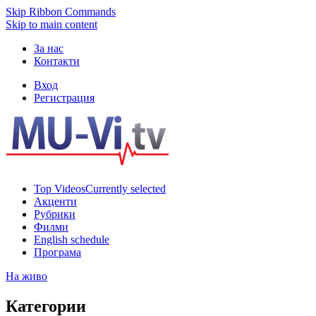
Skip Ribbon Commands
Skip to main content
За нас
Контакти
Вход
Регистрация
Top Videos
Currently selected
Акценти
Рубрики
Филми
English schedule
Програма
На живо
Категории