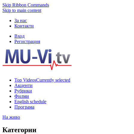
Skip Ribbon Commands
Skip to main content
За нас
Контакти
Вход
Регистрация
Top Videos
Currently selected
Акценти
Рубрики
Филми
English schedule
Програма
На живо
Категории