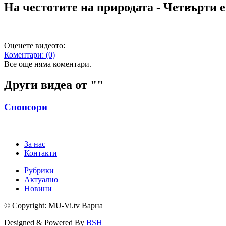
На честотите на природата - Четвърти 
Оценете видеото:
Коментари:
(0)
Все още няма коментари.
Други видеа от "
"
Спонсори
За нас
Контакти
Рубрики
Актуално
Новини
© Copyright: MU-Vi.tv Варна
Designed & Powered By
BSH