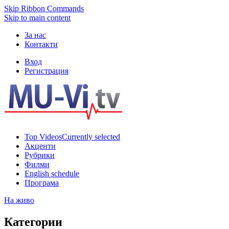
Skip Ribbon Commands
Skip to main content
За нас
Контакти
Вход
Регистрация
Top Videos
Currently selected
Акценти
Рубрики
Филми
English schedule
Програма
На живо
Категории