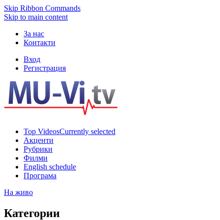
Skip Ribbon Commands
Skip to main content
За нас
Контакти
Вход
Регистрация
Top Videos
Currently selected
Акценти
Рубрики
Филми
English schedule
Програма
На живо
Категории