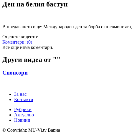
Ден на белия бастун
В предаването още: Международен ден за борба с пневмонията
Оценете видеото:
Коментари:
(0)
Все още няма коментари.
Други видеа от "
"
Спонсори
За нас
Контакти
Рубрики
Актуално
Новини
© Copyright: MU-Vi.tv Варна