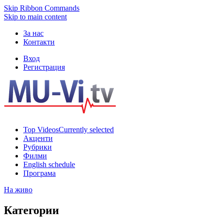
Skip Ribbon Commands
Skip to main content
За нас
Контакти
Вход
Регистрация
Top Videos
Currently selected
Акценти
Рубрики
Филми
English schedule
Програма
На живо
Категории