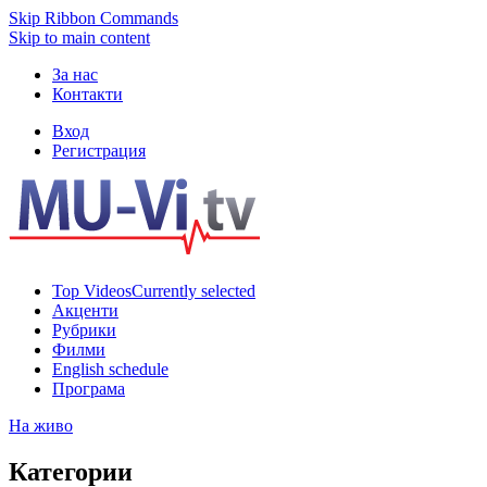
Skip Ribbon Commands
Skip to main content
За нас
Контакти
Вход
Регистрация
Top Videos
Currently selected
Акценти
Рубрики
Филми
English schedule
Програма
На живо
Категории