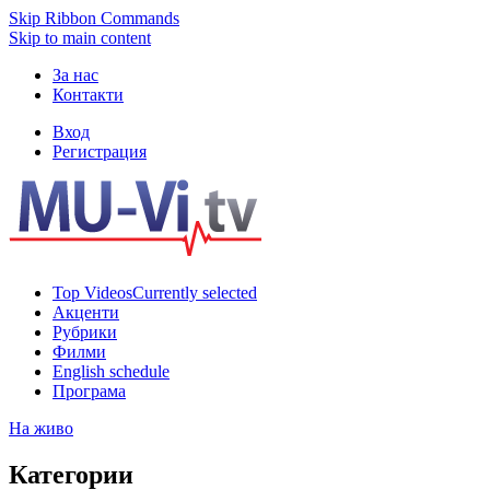
Skip Ribbon Commands
Skip to main content
За нас
Контакти
Вход
Регистрация
Top Videos
Currently selected
Акценти
Рубрики
Филми
English schedule
Програма
На живо
Категории