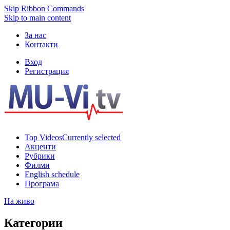
Skip Ribbon Commands
Skip to main content
За нас
Контакти
Вход
Регистрация
Top Videos
Currently selected
Акценти
Рубрики
Филми
English schedule
Програма
На живо
Категории