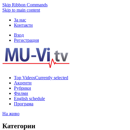
Skip Ribbon Commands
Skip to main content
За нас
Контакти
Вход
Регистрация
Top Videos
Currently selected
Акценти
Рубрики
Филми
English schedule
Програма
На живо
Категории