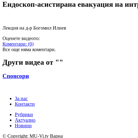
Ендоскоп-асис​тирана евакуация на инт
Лекция на д-р Богомил Илиев
Оценете видеото:
Коментари:
(0)
Все още няма коментари.
Други видеа от "
"
Спонсори
За нас
Контакти
Рубрики
Актуално
Новини
© Copyright: MU-Vi.tv Варна