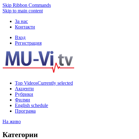
Skip Ribbon Commands
Skip to main content
За нас
Контакти
Вход
Регистрация
Top Videos
Currently selected
Акценти
Рубрики
Филми
English schedule
Програма
На живо
Категории