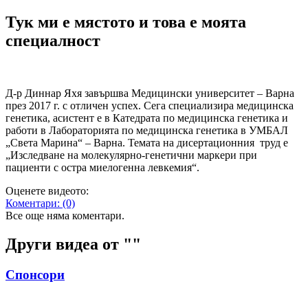
Тук ми е мястото и това е моята
специалност
Д-р Диннар Яхя завършва Медицински университет – Варна
през 2017 г. с отличен успех. Сега специализира медицинска
генетика, асистент е в Катедрата по медицинска генетика и
работи в Лабораторията по медицинска генетика в УМБАЛ
„Света Марина“ – Варна. Темата на дисертационния труд е
„Изследване на молекулярно-генетични маркери при
пациенти с остра миелогенна левкемия“.
Оценете видеото:
Коментари:
(0)
Все още няма коментари.
Други видеа от "
"
Спонсори