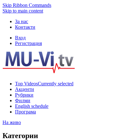
Skip Ribbon Commands
Skip to main content
За нас
Контакти
Вход
Регистрация
Top Videos
Currently selected
Акценти
Рубрики
Филми
English schedule
Програма
На живо
Категории