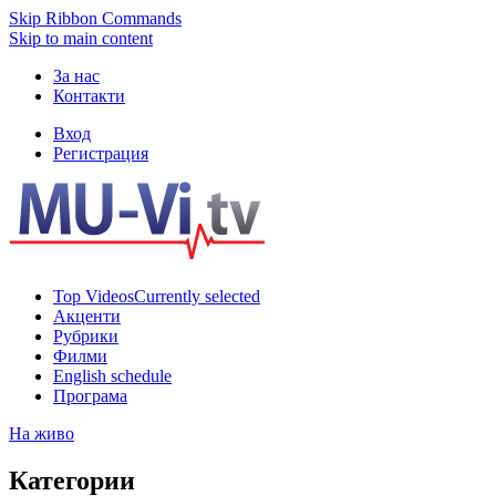
Skip Ribbon Commands
Skip to main content
За нас
Контакти
Вход
Регистрация
Top Videos
Currently selected
Акценти
Рубрики
Филми
English schedule
Програма
На живо
Категории