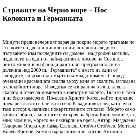
Стражите на Черно море – Нос
Колокита и Германката
Минути преди вечерният здрач да покрие морето тръгваме по
стъпките на древни цивилизации, оставили следи от
пътуването към последните си домове– надгробни могили,
издигнати на един от най-красивите носове на Созопол,
чиито живописни фиорди разстилят прегръдката си на
дължина над 2000 m. „Германката“ е името на един от
фиордите, свързан със смъртта на младо момиче. Според
очевидци красавицата седяла върху една от скалите, загледана
в спокойното море. Изведнъж се изправила вълна, заляла
скалата и отнесла момичето в навътре в морето. Тялото й така
и не било намерено. По-късно Христо Фотев, който приживе
прекарва лятото в близкото село Равадиново, след като чува
тази история, написва покъртителните стихове: “Морето само
живите обича, а мъртвите изхвърля на брега/ Едно момиче, ах,
едно момиче/, морето не изхвърли на брега. Автор: Магдалена
Тодорова Оператор: Лазар Еленков, Стойчо Стойчев, Монтаж:
Волен Войнов, Компютърна анимация: Антон Антонов