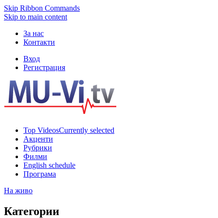
Skip Ribbon Commands
Skip to main content
За нас
Контакти
Вход
Регистрация
Top Videos
Currently selected
Акценти
Рубрики
Филми
English schedule
Програма
На живо
Категории