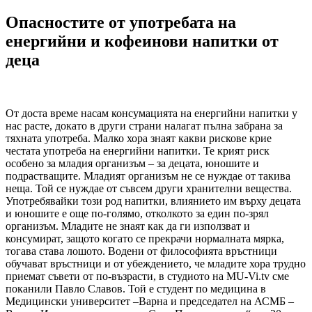
Опасностите от употребата на
енергийни и кофеинови напитки от
деца
От доста време насам консумацията на енергийни напитки у
нас расте, докато в други страни налагат пълна забрана за
тяхната употреба. Малко хора знаят какви рискове крие
честата употреба на енергийни напитки. Те крият риск
особено за младия организъм – за децата, юношите и
подрастващите. Младият организъм не се нуждае от такива
неща. Той се нуждае от съвсем други хранителни вещества.
Употребявайки този род напитки, влиянието им върху децата
и юношите е още по-голямо, отколкото за един по-зрял
организъм. Младите не знаят как да ги използват и
консумират, защото когато се прекрачи нормалната мярка,
тогава става лошото. Водени от философията връстници
обучават връстници и от убеждението, че младите хора трудно
приемат съвети от по-възрасти, в студиото на MU-Vi.tv сме
поканили Павло Славов. Той е студент по медицина в
Медицински университет –Варна и председател на АСМБ –