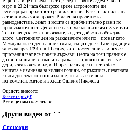
Варна. И още в предаването „След Първите седем“: на 20
март, в 23:24 часа българско време астрономите ще
регистрират пролетното равноденствие. В този час настъпва
астрономическата пролет. В деня на пролетното
равноденствие, денят и нощта са приблизително равни по
продължителност. Денят все пак е малко по-голям с 8 минути.
Това е нещо като в приказките, където доброто побеждава
злото. Световният ден на разказвачите или по – познат като
Международен ден на приказката, също е днес. Тази традиция
започва през 1991 г. в Швеция, като постепенно към нея се
присъединяват все повече държави. Целта на този празник е
да ни припомни за гласът на разказвача, който ние чуваме
дори, когато четем наум. И през целия дълъг път, който
книгата е изминала за хиляди години, от ръкописа, печатната
книга до електронното издание, този глас си остава
непроменен. Автор и водещ: Силвия Николова
Оценете видеото:
Коментари:
(0)
Все още няма коментари.
Други видеа от "
"
Спонсори