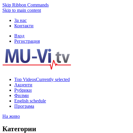
Skip Ribbon Commands
Skip to main content
За нас
Контакти
Вход
Регистрация
Top Videos
Currently selected
Акценти
Рубрики
Филми
English schedule
Програма
На живо
Категории