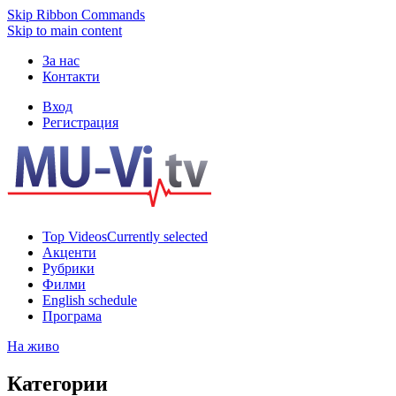
Skip Ribbon Commands
Skip to main content
За нас
Контакти
Вход
Регистрация
Top Videos
Currently selected
Акценти
Рубрики
Филми
English schedule
Програма
На живо
Категории