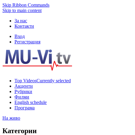
Skip Ribbon Commands
Skip to main content
За нас
Контакти
Вход
Регистрация
Top Videos
Currently selected
Акценти
Рубрики
Филми
English schedule
Програма
На живо
Категории