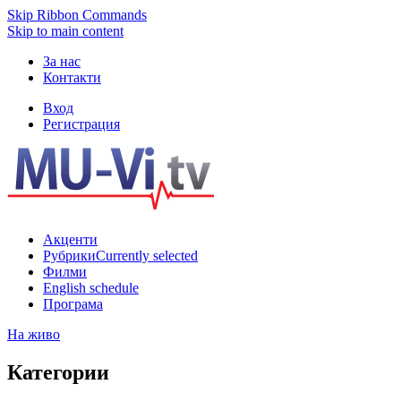
Skip Ribbon Commands
Skip to main content
За нас
Контакти
Вход
Регистрация
Акценти
Рубрики
Currently selected
Филми
English schedule
Програма
На живо
Категории