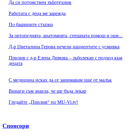
Да си потомствен зъботехник
Работата с деца ме зарежда
По бащините стъпки
За ортопедията, анатомията, спешната помощ и още...
Д-р Цветалина Герова печели пациентите с усмивка
Прилив с д-р Елена Димова – зъболекар с подход към
децата
С медицина исках да се занимавам още от малък
Винаги съм знаела, че ще бъда лекар
Гледайте „Прилив“ по MU-Vi.tv!
Спонсори