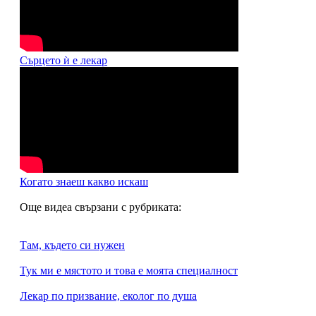
Сърцето ѝ е лекар
Когато знаеш какво искаш
Още видеа свързани с рубриката:
Там, където си нужен
Тук ми е мястото и това е моята специалност
Лекар по призвание, еколог по душа