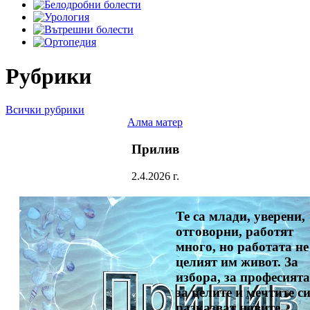
Рубрики
Всички рубрики
Алма матер
Прилив
2.4.2026 г.
​Те са млади, уверени,
отговорни, работят
много, но работата не
целият им живот. За
избора, за професията
за целите и мечтите си
разказват новите